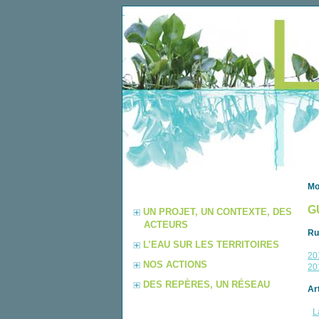
Mo
G
UN PROJET, UN CONTEXTE, DES
ACTEURS
Ru
L’EAU SUR LES TERRITOIRES
20
NOS ACTIONS
20
DES REPÈRES, UN RÉSEAU
Ar
L