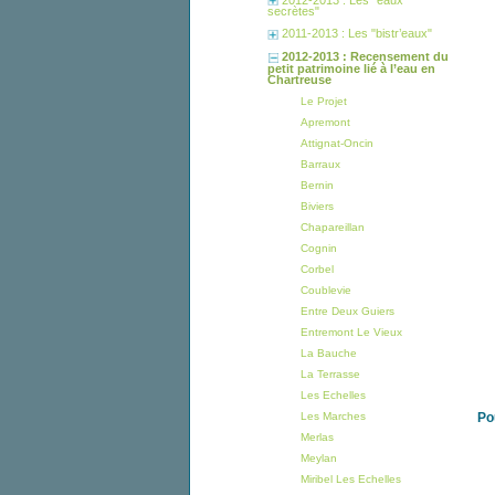
secrètes"
2011-2013 : Les "bistr’eaux"
2012-2013 : Recensement du
petit patrimoine lié à l’eau en
Chartreuse
Le Projet
Apremont
Attignat-Oncin
Barraux
Bernin
Biviers
Chapareillan
Cognin
Corbel
Coublevie
Entre Deux Guiers
Entremont Le Vieux
La Bauche
La Terrasse
Les Echelles
Les Marches
Po
Merlas
Meylan
Miribel Les Echelles