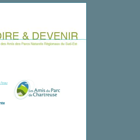
l’eau
nte