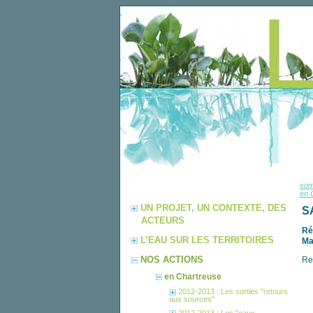
so
en 
UN PROJET, UN CONTEXTE, DES
S
ACTEURS
Ré
L’EAU SUR LES TERRITOIRES
Ma
NOS ACTIONS
Re
en Chartreuse
2012-2013 : Les sorties "retours
aux sources"
2012-2013 : Les "eaux