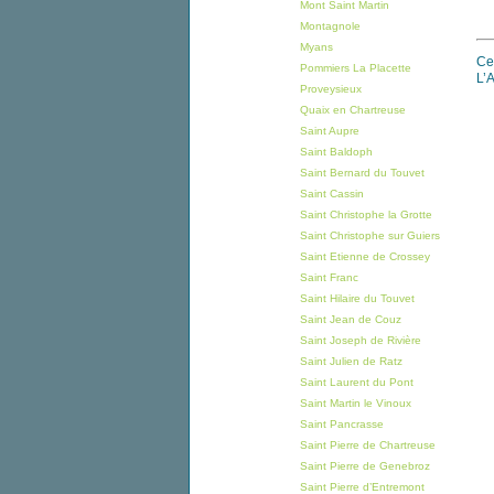
Mont Saint Martin
Montagnole
Myans
Ce 
Pommiers La Placette
L’
Proveysieux
Quaix en Chartreuse
Saint Aupre
Saint Baldoph
Saint Bernard du Touvet
Saint Cassin
Saint Christophe la Grotte
Saint Christophe sur Guiers
Saint Etienne de Crossey
Saint Franc
Saint Hilaire du Touvet
Saint Jean de Couz
Saint Joseph de Rivière
Saint Julien de Ratz
Saint Laurent du Pont
Saint Martin le Vinoux
Saint Pancrasse
Saint Pierre de Chartreuse
Saint Pierre de Genebroz
Saint Pierre d’Entremont