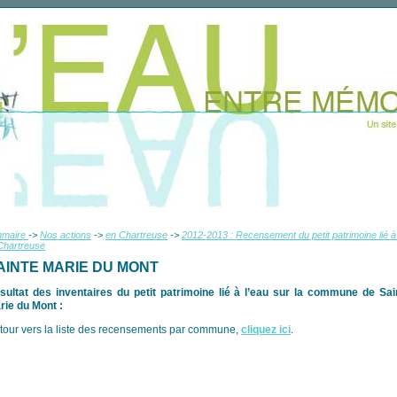
mmaire
->
Nos actions
->
en Chartreuse
->
2012-2013 : Recensement du petit patrimoine lié à 
Chartreuse
AINTE MARIE DU MONT
sultat des inventaires du petit patrimoine lié à l’eau sur la commune de Sai
rie du Mont :
tour vers la liste des recensements par commune,
cliquez ici
.