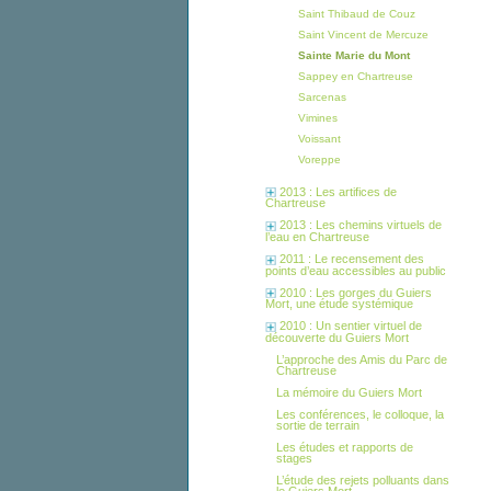
Saint Thibaud de Couz
Saint Vincent de Mercuze
Sainte Marie du Mont
Sappey en Chartreuse
Sarcenas
Vimines
Voissant
Voreppe
2013 : Les artifices de
Chartreuse
2013 : Les chemins virtuels de
l’eau en Chartreuse
2011 : Le recensement des
points d’eau accessibles au public
2010 : Les gorges du Guiers
Mort, une étude systémique
2010 : Un sentier virtuel de
découverte du Guiers Mort
L’approche des Amis du Parc de
Chartreuse
La mémoire du Guiers Mort
Les conférences, le colloque, la
sortie de terrain
Les études et rapports de
stages
L’étude des rejets polluants dans