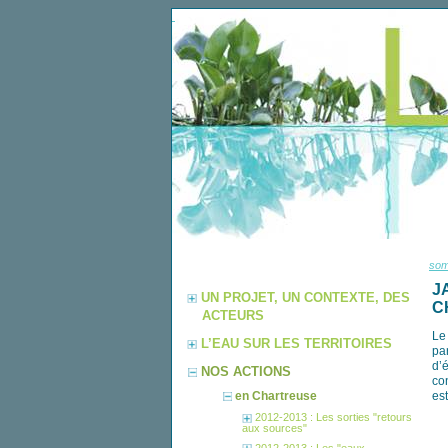
so
J
UN PROJET, UN CONTEXTE, DES
C
ACTEURS
L
L’EAU SUR LES TERRITOIRES
pa
d’é
NOS ACTIONS
co
en Chartreuse
es
2012-2013 : Les sorties "retours
aux sources"
2012-2013 : Les "eaux