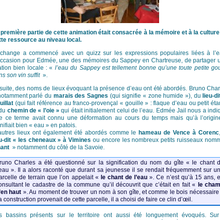
 première partie de cette animation était consacrée à la mémoire et à la culture
tte ressource au niveau local.
échange a commencé avec un quizz sur les expressions populaires liées à l’e
occasion pour Edmée, une des mémoires du Sappey en Chartreuse, de partager 
ation bien locale : «
l’eau du Sappey est tellement bonne qu’une toute petite gou
s son vin suffit
».
suite, des noms de lieux évoquant la présence d’eau ont été abordés. Bruno Char
notamment parlé du
marais des Sagnes
(qui signifie « zone humide »), du
lieu-di
uillat
(qui fait référence au franco-provençal « gouille » : flaque d’eau ou petit ét
 du
chemin de « l’oie »
qui était initialement celui de l’eau. Edmée Jail nous a indi
e ce terme avait connu une déformation au cours du temps mais qu’à l’origine
nifiait bien « eau » en patois.
autres lieux ont également été abordés comme le
hameau de Vence à Corenc
eu-dit « les cheneaux » à Vimines
ou encore les nombreux petits ruisseaux nom
nant
» notamment du côté de la Savoie.
runo Charles a été questionné sur la signification du nom du gîte « le chant 
’eau ». Il a alors raconté que durant sa jeunesse il se rendait fréquemment sur u
arcelle de terrain que l’on appelait «
le chant de l’eau
». Ce n’est qu’à 15 ans, 
onsultant le cadastre de la commune qu’il découvrit que c’était en fait «
le cha
’en haut
». Au moment de trouver un nom à son gîte, et comme le bois nécessaire
a construction provenait de cette parcelle, il a choisi de faire ce clin d’œil.
s bassins présents sur le territoire ont aussi été longuement évoqués. Sur