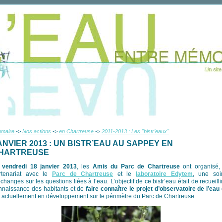
mmaire
->
Nos actions
->
en Chartreuse
->
2011-2013 : Les "bistr’eaux"
ANVIER 2013 : UN BISTR’EAU AU SAPPEY EN
HARTREUSE
e
vendredi 18 janvier 2013
, les
Amis du Parc de Chartreuse
ont organisé,
rtenariat avec le
Parc de Chartreuse
et le
laboratoire Edytem
, une soi
changes sur les questions liées à l’eau. L’objectif de ce bistr’eau était de recueilli
nnaissance des habitants et de
faire connaître le projet d’observatoire de l’eau
t actuellement en développement sur le périmètre du Parc de Chartreuse.