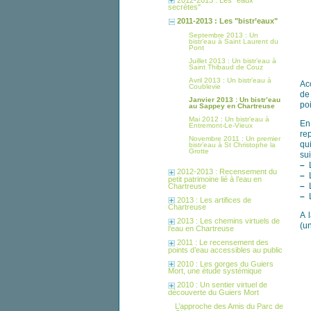
secrètes"
2011-2013 : Les "bistr’eaux"
Septembre 2013 : Un
bistr’eau à Saint Laurent du
Pont
Juillet 2013 : Un bistr’eau à
Saint Thibaud de Couz
Avril 2013 : Un bistr’eau à
Ac
Coublevie
de
Janvier 2013 : Un bistr’eau
po
au Sappey en Chartreuse
Mai 2012 : Un bistr’eau à
En
Entremont-Le-Vieux
re
Novembre 2011 : Un premier
qu
bistr’eau à St Christophe la
Grotte
sui
–
2012-2013 : Recensement du
–
petit patrimoine lié à l’eau en
–
Chartreuse
–
2013 : Les artifices de
Chartreuse
A 
2013 : Les chemins virtuels de
(un
l’eau en Chartreuse
2011 : Le recensement des
points d’eau accessibles au public
2010 : Les gorges du Guiers
Mort, une étude systémique
2010 : Un sentier virtuel de
découverte du Guiers Mort
L’approche des Amis du Parc de