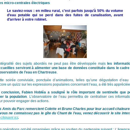
es micro-centrales électriques
Le saviez-vous : en milieu rural, c’est parfois jusqu’à 50% du volume
d’eau potable qui se perd dans des fuites de canalisation, avant
d’arriver à votre robinet.
intégralité des sujets abordés ne peut pas être développée mais
les informati
ccueillies serviront à alimenter une base de données constituée dans le cadre
observatoire de l’eau en Chartreuse
.
tte soirée conviviale, ponctuée d’animations, telles qu’une dégustation d’eau
core un quizz sur les expressions populaires concernant l’eau, a été très appréciée
 conclusion, Fabien Hobléa a souligné le rôle important de sentinelle que p
uer la population
. L’observatoire de l’eau permettra de centraliser ces informati
ur pouvoir engager des actions.
s Amis du Parc remercient Colette et Bruno Charles pour leur accueil chaleure
 vous ne connaissez pas le gîte du Chant de l’eau, venez découvrir le site inter
n
cliquant ici
.
s opérations ont été organisées grâce au soutien du partenaire suivant : L’Agence