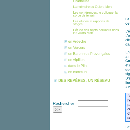
Chartreuse
La mémoire du Guiers Mort
Les conférences, le colloque, la
sortie de terrain
La
Les études et rapports de
ce
stages
L’étude des rejets polluants dans
L’
le Guiers Mort
L’
cit
en Ardèche
dan
en Vercors
En
en Baronnies Provençales
a 
en Alpilles
Go
et
dans le Pilat
qu
en commun
sig
D’
DES REPÈRES, UN RÉSEAU
li
«
B
l
Rechercher :
p
c
d
s
Le