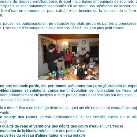
mmune du Sappey-en-Chartreuse, ils sont majoritairement équipés de robinets. 
rticipants se sont notamment demandés s’il ne serait pas préférable de laisser cou
 filet d’eau en permanence pour satisfaire les besoins de la faune et de la flore
l.
la pause, les participants ont pu déguster les plats préparés par les propriétaires
e. L’occasion d’échanger sur les questions liées à l’eau en plus petit comité.
ns une seconde partie, les personnes présentes ont partagé craintes et espoi
oblématiques et solutions concernant l’évolution de l’utilisation de l’eau
. E
ient préalablement été invitées à faire part de leurs observations sur des post-it, 
 ensuite été détaillés.
la a donné lieu à un échange riche lors duquel ont été notamment évoqués les suj
vants :
le salage des routes
, parfois déraisonnable, et ses conséquences sur le mil
turel
a qualité de l’eau et variations des débits des cours d’eau
en Chartreuse
’évolution de la biodiversité
autour des points d’eau
es pertes du réseau d’alimentation en eau potable