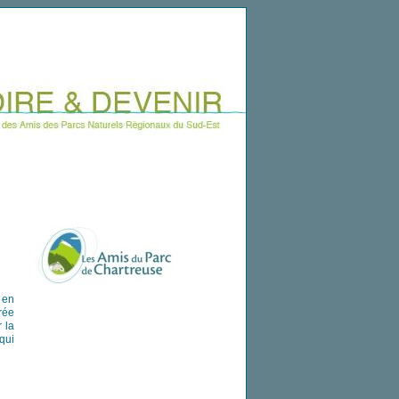
 en
rée
r la
qui