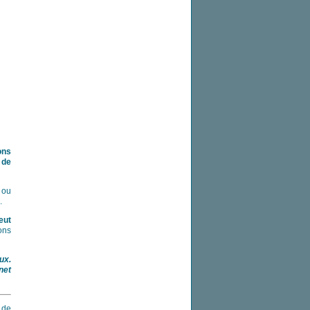
ons
 de
 ou
.
eut
ons
ux.
net
 de