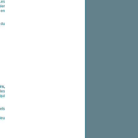
Les
ler
 en
 du
rs,
lles
qui
ets
ieu