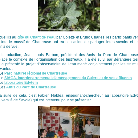
cueillis au
gîte du Chant de l’eau
par Colette et Bruno Charles, les participants ve
 tout le massif de Chartreuse ont eu l’occasion de partager leurs savoirs et le
ints de vue.
 introduction, Jean Louis Barbon, président des Amis du Parc de Chartreuse
placé le contexte de l’organisation des bistr’eaux. Il a été suivi par Bérangère Ser
i a présenté le projet d’observatoire de l’eau mené conjointement par les structu
vantes :
Le
Parc naturel régional de Chartreuse
Le
SIAGA, interdépartemental d’aménagement du Guiers et de ses affluents
Le
laboratoire Edytem
Les
Amis du Parc de Chartreuse
la suite de cela, c’est Fabien Hobléa, enseignant-chercheur au laboratoire Edy
iversité de Savoie) qui est intervenu pour se présenter.