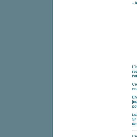
–
l
L’
re
l’
Ce
en
En
jo
po
Le
Si
e
Ce