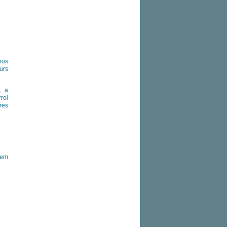
nus
urs
, a
roi
res
tem