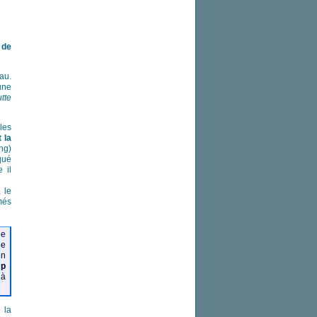
 de
au.
une
tte
les
t la
ang)
qué
 il
, le
més
de
ne
en
mp
 à
 la