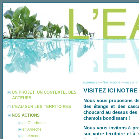
sommaire
->
Nos actions
->
en com
VISITEZ ICI NOTR
UN PROJET, UN CONTEXTE, DES
ACTEURS
Nous vous proposons de 
des étangs et des casc
L’EAU SUR LES TERRITOIRES
choucard au dessus des n
NOS ACTIONS
chamois bondissant !
en Chartreuse
Nous vous invitons à pro
en Ardèche
sur votre territoire et 
en Vercors