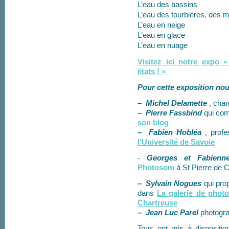
L’eau des bassins
L’eau des tourbières, des 
L’eau en neige
L’eau en glace
L’eau en nuage
Visitez ici notre expo 
états ! »
Pour cette exposition nou
–
Michel Delamette
, cha
–
Pierre Fassbind
qui co
son blog
–
Fabien Hobléa
, prof
l’Université de Savoie
-
Georges et Fabienne
Photosom
à St Pierre de 
–
Sylvain Nogues
qui pro
dans
La galerie de pho
Chartreuse
–
Jean Luc Parel
photogr
Tous ont mis à dispositi