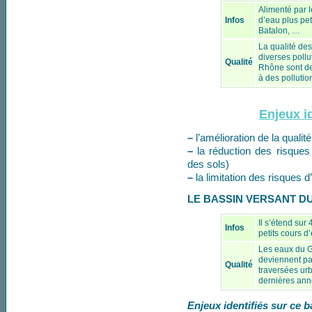
Alimenté par l
Infos
d’eau plus pet
Batalon, …
La qualité de
diverses pollu
Qualité
Rhône sont de
à des pollutio
Enjeux id
–
l’amélioration de la qualit
–
la réduction des risques d
des sols)
–
la limitation des risques d
LE BASSIN VERSANT DU
Il s’étend sur
Infos
petits cours d
Les eaux du G
deviennent pa
Qualité
traversées urb
dernières an
Enjeux identifiés sur ce b