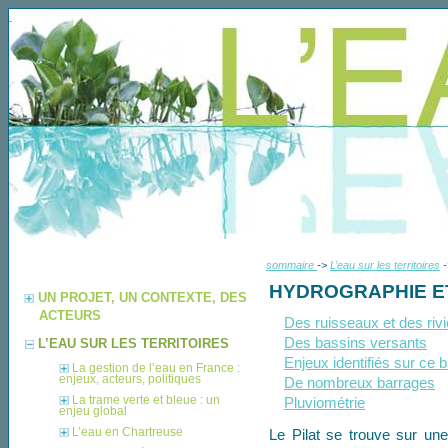
sommaire
->
L’eau sur les territoires
-
HYDROGRAPHIE E
UN PROJET, UN CONTEXTE, DES
ACTEURS
Des ruisseaux et des riv
Des bassins versants
L’EAU SUR LES TERRITOIRES
Enjeux identifiés sur ce b
La gestion de l’eau en France :
enjeux, acteurs, politiques
De nombreux barrages
La trame verte et bleue : un
Pluviométrie
enjeu global
L’eau en Chartreuse
Le Pilat se trouve sur un