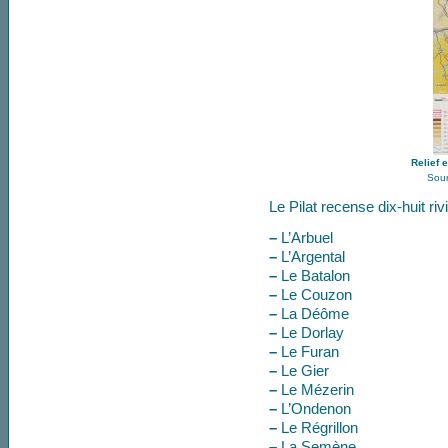
Relief 
Sour
Le Pilat recense dix-huit ri
–
L’Arbuel
–
L’Argental
–
Le Batalon
–
Le Couzon
–
La Déôme
–
Le Dorlay
–
Le Furan
–
Le Gier
–
Le Mézerin
–
L’Ondenon
–
Le Régrillon
–
La Semène