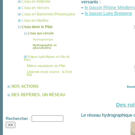
versants :
L’eau en Ardèche
–
le bassin Rhône Méditer
L’eau en Vercors
–
le bassin Loire Bretagne
L’eau en Baronnies Provençales
L’eau en Alpilles
L’eau dans le Pilat
L’eau qui circule
Hydrogéologie
Hydrographie et
pluviométrie
Enjeux spécifiques et rôle du
Parc
Milieux aquatiques du Pilat
Légende d’une source : la Font
Ria
NOS ACTIONS
Bassi
DES REPÈRES, UN RÉSEAU
Des rui
Le réseau hydrographique du
Rechercher :