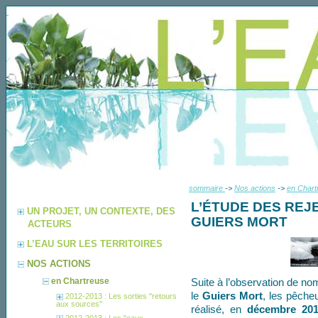
sommaire
->
Nos actions
->
en Chart
L’ÉTUDE DES REJ
UN PROJET, UN CONTEXTE, DES
GUIERS MORT
ACTEURS
L’EAU SUR LES TERRITOIRES
NOS ACTIONS
Suite à l’observation de n
en Chartreuse
le
Guiers Mort
, les pêcheu
2012-2013 : Les sorties "retours
aux sources"
réalisé, en
décembre 201
2012-2013 : Les "eaux