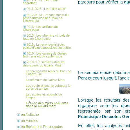
parcours pour vérifier la
qua
secrètes"
2011-2013 : Les "bistr’eaux"
2012-2013 : Recensement du
petit patrimoine lié à l’eau en
Chartreuse
2013 : Les artifices de
Chartreuse
2013 : Les chemins virtuels de
l’eau en Chartreuse
2011 : Le recensement des
points d’eau accessibles au public
2010 : Les gorges du Guiers
Mort, une étude systémique
2010 : Un sentier virtuel de
découverte du Guiers Mort
L’approche des Amis du Parc de
Le secteur étudié débute a
Chartreuse
Pont et court jusqu’à l’ancie
La mémoire du Guiers Mort
Les conférences, le colloque, la
sortie de terrain
Les études et rapports de
stages
Lorsque les résultats de
L’étude des rejets polluants
organisée entre les
élu
dans le Guiers Mort
représentée par son pr
en Ardèche
Fransisque Descotes-Ge
en Vercors
En effet, les analyses o
en Baronnies Provençales