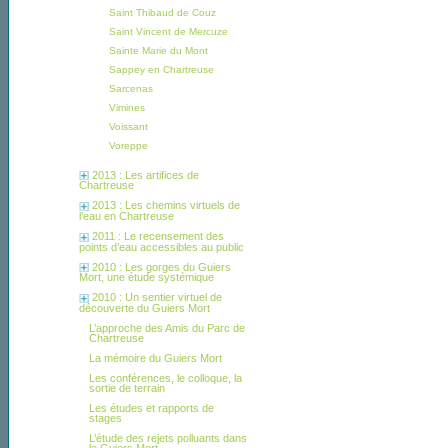
Saint Thibaud de Couz
Saint Vincent de Mercuze
Sainte Marie du Mont
Sappey en Chartreuse
Sarcenas
Vimines
Voissant
Voreppe
2013 : Les artifices de
Chartreuse
2013 : Les chemins virtuels de
l’eau en Chartreuse
2011 : Le recensement des
points d’eau accessibles au public
2010 : Les gorges du Guiers
Mort, une étude systémique
2010 : Un sentier virtuel de
découverte du Guiers Mort
L’approche des Amis du Parc de
Chartreuse
La mémoire du Guiers Mort
Les conférences, le colloque, la
sortie de terrain
Les études et rapports de
stages
L’étude des rejets polluants dans