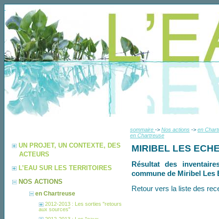
sommaire
->
Nos actions
->
en Chart
en Chartreuse
UN PROJET, UN CONTEXTE, DES
MIRIBEL LES ECH
ACTEURS
Résultat des inventaire
L’EAU SUR LES TERRITOIRES
commune de Miribel Les E
NOS ACTIONS
Retour vers la liste des 
en Chartreuse
2012-2013 : Les sorties "retours
aux sources"
2012-2013 : Les "eaux