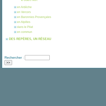
le Guiers Mort
en Ardèche
en Vercors
en Baronnies Provençales
en Alpilles
dans le Pilat
en commun
DES REPÈRES, UN RÉSEAU
Rechercher :