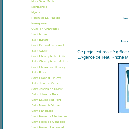
Mont Saint Martin
Montagnole
Myans
Pommiers La Placette
Les 
Proveysieux
Quaix en Chartreuse
Saint Aupre
Saint Baldoph
Les a
Saint Bernard du Touvet
Saint Cassin
Ce projet est réalisé grâce 
Saint Christophe la Grotte
L’Agence de l’eau Rhône M
Saint Christophe sur Guiers
Saint Etienne de Crossey
Saint Franc
Saint Hilaire du Touvet
Saint Jean de Couz
Saint Joseph de Rivière
Saint Julien de Ratz
Saint Laurent du Pont
Saint Martin le Vinoux
Saint Pancrasse
Saint Pierre de Chartreuse
Saint Pierre de Genebroz
Saint Pierre d’Entremont