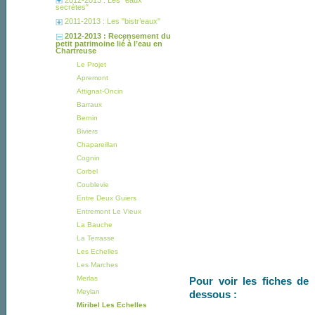
secrètes"
2011-2013 : Les "bistr’eaux"
2012-2013 : Recensement du
petit patrimoine lié à l’eau en
Chartreuse
Le Projet
Apremont
Attignat-Oncin
Barraux
Bernin
Biviers
Chapareillan
Cognin
Corbel
Coublevie
Entre Deux Guiers
Entremont Le Vieux
La Bauche
La Terrasse
Les Echelles
Les Marches
Merlas
Pour voir les fiches de 
Meylan
dessous :
Miribel Les Echelles