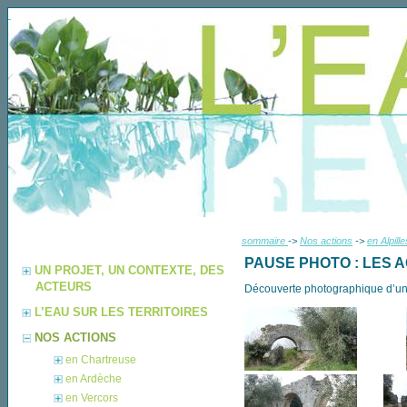
sommaire
->
Nos actions
->
en Alpille
PAUSE PHOTO : LES 
UN PROJET, UN CONTEXTE, DES
ACTEURS
Découverte photographique d’un si
L’EAU SUR LES TERRITOIRES
NOS ACTIONS
en Chartreuse
en Ardèche
en Vercors