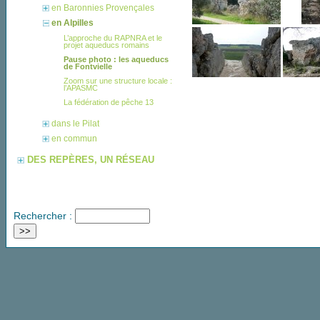
en Baronnies Provençales
en Alpilles
L’approche du RAPNRA et le
projet aqueducs romains
Pause photo : les aqueducs
de Fontvielle
Zoom sur une structure locale :
l’APASMC
La fédération de pêche 13
dans le Pilat
en commun
DES REPÈRES, UN RÉSEAU
Rechercher :