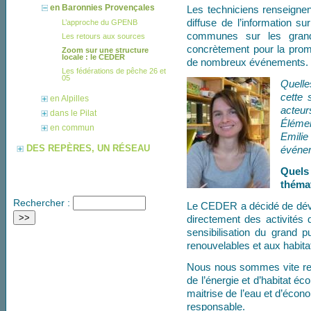
en Baronnies Provençales
Les techniciens renseignen
diffuse de l’information s
L’approche du GPENB
communes sur les grand
Les retours aux sources
concrètement pour la promo
Zoom sur une structure
locale : le CEDER
de nombreux événements.
Les fédérations de pêche 26 et
05
Quell
cette 
en Alpilles
acteur
dans le Pilat
Élémen
en commun
Emilie
DES REPÈRES, UN RÉSEAU
événe
Quels
thémat
Rechercher :
Le CEDER a décidé de déve
directement des activités
sensibilisation du grand 
renouvelables et aux habita
Nous nous sommes vite ren
de l’énergie et d’habitat é
maitrise de l’eau et d’écono
responsable.