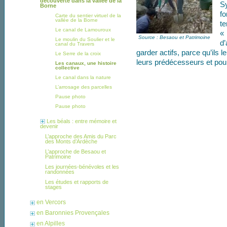
découverte dans la vallée de la
Sy
Borne
fo
Carte du sentier virtuel de la
vallée de la Borne
t
Le canal de Lamouroux
«
Source : Besaou et Patrimoine
Le moulin du Soulier et le
d’
canal du Travers
garder actifs, parce qu’ils 
Le Serre de la croix
leurs prédécesseurs et pour
Les canaux, une histoire
collective
Le canal dans la nature
L’arrosage des parcelles
Pause photo
Pause photo
Les béals : entre mémoire et
devenir
L’approche des Amis du Parc
des Monts d’Ardèche
L’approche de Besaou et
Patrimoine
Les journées-bénévoles et les
randonnées
Les études et rapports de
stages
en Vercors
en Baronnies Provençales
en Alpilles