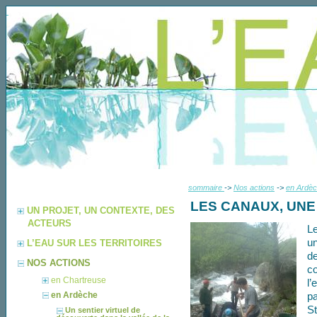
sommaire
->
Nos actions
->
en Ardè
LES CANAUX, UNE
UN PROJET, UN CONTEXTE, DES
ACTEURS
Le
un
L’EAU SUR LES TERRITOIRES
d
NOS ACTIONS
co
en Chartreuse
l
en Ardèche
pa
St
Un sentier virtuel de