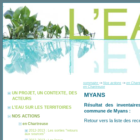
sommaire
->
Nos actions
->
en Chart
en Chartreuse
UN PROJET, UN CONTEXTE, DES
MYANS
ACTEURS
Résultat des inventaire
L’EAU SUR LES TERRITOIRES
commune de Myans :
NOS ACTIONS
Retour vers la liste des 
en Chartreuse
2012-2013 : Les sorties "retours
aux sources"
2012-2013 : Les "eaux