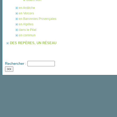
le Guiers Mort
en Ardèche
en Vercors
en Baronnies Provençales
en Alpilles
dans le Pilat
en commun
DES REPÈRES, UN RÉSEAU
Rechercher :