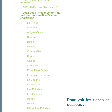
secrètes"
2011-2013 : Les "bistr’eaux"
2012-2013 : Recensement du
petit patrimoine lié à l’eau en
Chartreuse
Le Projet
Apremont
Attignat-Oncin
Barraux
Bernin
Biviers
Chapareillan
Cognin
Corbel
Coublevie
Entre Deux Guiers
Entremont Le Vieux
La Bauche
La Terrasse
Les Echelles
Les Marches
Merlas
Pour voir les fiches de 
Meylan
dessous :
Miribel Les Echelles