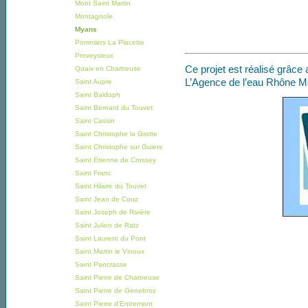
Mont Saint Martin
Montagnole
Myans
Pommiers La Placette
Proveysieux
Ce projet est réalisé grâce 
Quaix en Chartreuse
L’Agence de l’eau Rhône M
Saint Aupre
Saint Baldoph
Saint Bernard du Touvet
Saint Cassin
Saint Christophe la Grotte
Saint Christophe sur Guiers
Saint Etienne de Crossey
Saint Franc
Saint Hilaire du Touvet
Saint Jean de Couz
Saint Joseph de Rivière
Saint Julien de Ratz
Saint Laurent du Pont
Saint Martin le Vinoux
Saint Pancrasse
Saint Pierre de Chartreuse
Saint Pierre de Genebroz
Saint Pierre d’Entremont