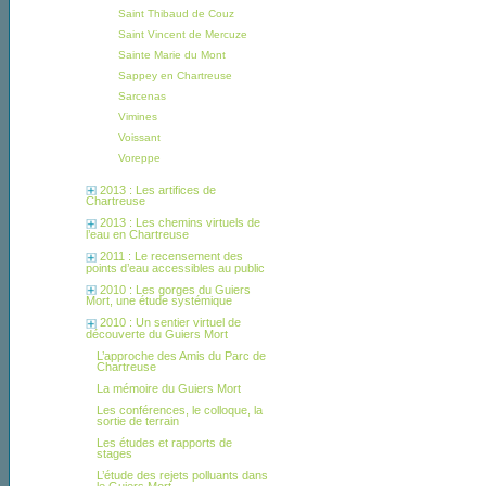
Saint Thibaud de Couz
Saint Vincent de Mercuze
Sainte Marie du Mont
Sappey en Chartreuse
Sarcenas
Vimines
Voissant
Voreppe
2013 : Les artifices de
Chartreuse
2013 : Les chemins virtuels de
l’eau en Chartreuse
2011 : Le recensement des
points d’eau accessibles au public
2010 : Les gorges du Guiers
Mort, une étude systémique
2010 : Un sentier virtuel de
découverte du Guiers Mort
L’approche des Amis du Parc de
Chartreuse
La mémoire du Guiers Mort
Les conférences, le colloque, la
sortie de terrain
Les études et rapports de
stages
L’étude des rejets polluants dans