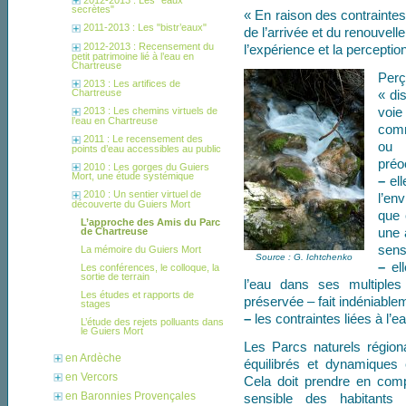
secrètes"
« En raison des contraintes
2011-2013 : Les "bistr’eaux"
de l’arrivée et du renouvel
2012-2013 : Recensement du
l’expérience et la percepti
petit patrimoine lié à l’eau en
Chartreuse
Per
2013 : Les artifices de
« di
Chartreuse
voie
2013 : Les chemins virtuels de
l’eau en Chartreuse
comm
2011 : Le recensement des
ou 
points d’eau accessibles au public
préo
2010 : Les gorges du Guiers
Mort, une étude systémique
–
ell
2010 : Un sentier virtuel de
l’en
découverte du Guiers Mort
que 
L’approche des Amis du Parc
une 
de Chartreuse
sens
La mémoire du Guiers Mort
Source : G. Ichtchenko
–
ell
Les conférences, le colloque, la
sortie de terrain
l’eau dans ses multiples
Les études et rapports de
préservée – fait indéniable
stages
–
les contraintes liées à l
L’étude des rejets polluants dans
le Guiers Mort
Les Parcs naturels région
en Ardèche
équilibrés et dynamiques 
en Vercors
Cela doit prendre en comp
en Baronnies Provençales
sensible des habitants