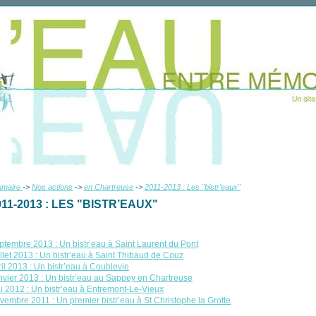
mmaire
->
Nos actions
->
en Chartreuse
->
2011-2013 : Les "bistr’eaux"
011-2013 : LES "BISTR’EAUX"
ptembre 2013 : Un bistr’eau à Saint Laurent du Pont
illet 2013 : Un bistr’eau à Saint Thibaud de Couz
ril 2013 : Un bistr’eau à Coublevie
nvier 2013 : Un bistr’eau au Sappey en Chartreuse
i 2012 : Un bistr’eau à Entremont-Le-Vieux
vembre 2011 : Un premier bistr’eau à St Christophe la Grotte