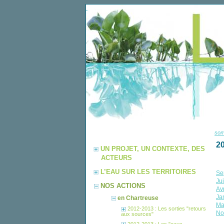
so
2
UN PROJET, UN CONTEXTE, DES
ACTEURS
L’EAU SUR LES TERRITOIRES
Se
Ju
NOS ACTIONS
Av
Ja
en Chartreuse
Ma
2012-2013 : Les sorties "retours
No
aux sources"
2012-2013 : Les "eaux