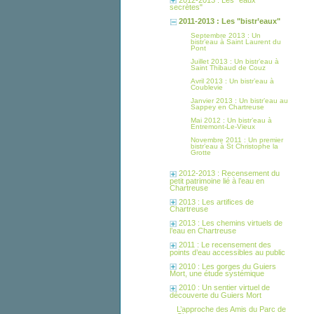
secrètes"
2011-2013 : Les "bistr’eaux"
Septembre 2013 : Un
bistr’eau à Saint Laurent du
Pont
Juillet 2013 : Un bistr’eau à
Saint Thibaud de Couz
Avril 2013 : Un bistr’eau à
Coublevie
Janvier 2013 : Un bistr’eau au
Sappey en Chartreuse
Mai 2012 : Un bistr’eau à
Entremont-Le-Vieux
Novembre 2011 : Un premier
bistr’eau à St Christophe la
Grotte
2012-2013 : Recensement du
petit patrimoine lié à l’eau en
Chartreuse
2013 : Les artifices de
Chartreuse
2013 : Les chemins virtuels de
l’eau en Chartreuse
2011 : Le recensement des
points d’eau accessibles au public
2010 : Les gorges du Guiers
Mort, une étude systémique
2010 : Un sentier virtuel de
découverte du Guiers Mort
L’approche des Amis du Parc de