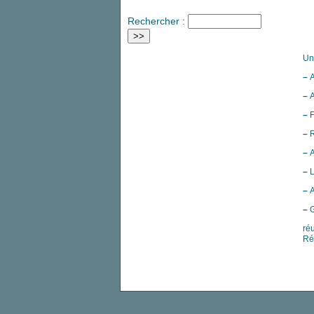
Rechercher :
Un
–
A
–
A
–
F
–
R
–
A
–
L
–
A
–
G
ré
Ré