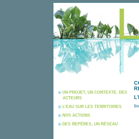
C
R
UN PROJET, UN CONTEXTE, DES
L
ACTEURS
Bi
L’EAU SUR LES TERRITOIRES
NOS ACTIONS
DES REPÈRES, UN RÉSEAU