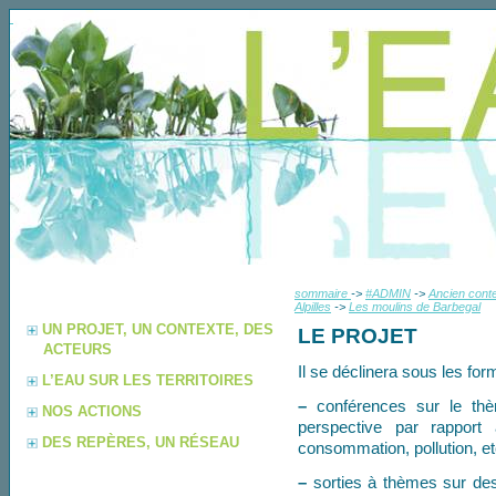
sommaire
->
#ADMIN
->
Ancien conte
Alpilles
->
Les moulins de Barbegal
UN PROJET, UN CONTEXTE, DES
LE PROJET
ACTEURS
Il se déclinera sous les for
L’EAU SUR LES TERRITOIRES
–
conférences sur le thè
NOS ACTIONS
perspective par rapport 
DES REPÈRES, UN RÉSEAU
consommation, pollution, et
–
sorties à thèmes sur des 