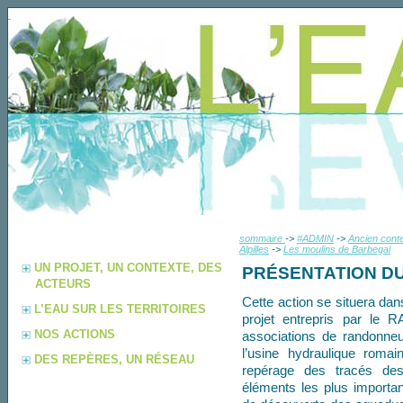
sommaire
->
#ADMIN
->
Ancien conte
Alpilles
->
Les moulins de Barbegal
UN PROJET, UN CONTEXTE, DES
PRÉSENTATION DU
ACTEURS
Cette action se situera dan
L’EAU SUR LES TERRITOIRES
projet entrepris par le
NOS ACTIONS
associations de randonneu
l’usine hydraulique roma
DES REPÈRES, UN RÉSEAU
repérage des tracés des
éléments les plus importan